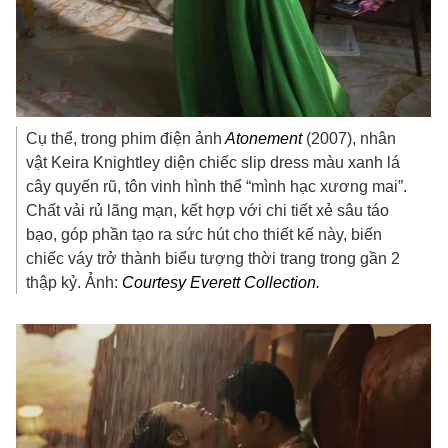
Cụ thể, trong phim điện ảnh
Atonement
(2007), nhân
vật Keira Knightley diện chiếc slip dress màu xanh lá
cây quyến rũ, tôn vinh hình thể “mình hạc xương mai”.
Chất vải rủ lãng mạn, kết hợp với chi tiết xẻ sâu táo
bạo, góp phần tạo ra sức hút cho thiết kế này, biến
chiếc váy trở thành biểu tượng thời trang trong gần 2
thập kỷ. Ảnh:
Courtesy Everett Collection.