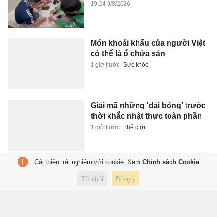
19:24 9/8/2026
Món khoái khẩu của người Việt
có thể là ổ chứa sán
1 giờ trước
Sức khỏe
Giải mã những 'dải bóng' trước
thời khắc nhật thực toàn phần
1 giờ trước
Thế giới
Cải thiện trải nghiệm với cookie. Xem
Chính sách Cookie
Hà Nội xem xét miễn nhiệm
chức Ủy viên UBND TP với 11
Từ chối
Đồng ý
giám đốc sở, ngành
1 giờ trước
Xã hội