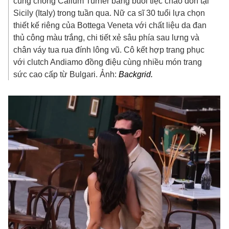
cùng chồng Callum Turner bằng buổi tiệc chào đón tại
Sicily (Italy) trong tuần qua. Nữ ca sĩ 30 tuổi lựa chọn
thiết kế riêng của Bottega Veneta với chất liệu da đan
thủ công màu trắng, chi tiết xẻ sâu phía sau lưng và
chân váy tua rua đính lông vũ. Cô kết hợp trang phục
với clutch Andiamo đồng điệu cùng nhiều món trang
sức cao cấp từ Bulgari. Ảnh:
Backgrid.