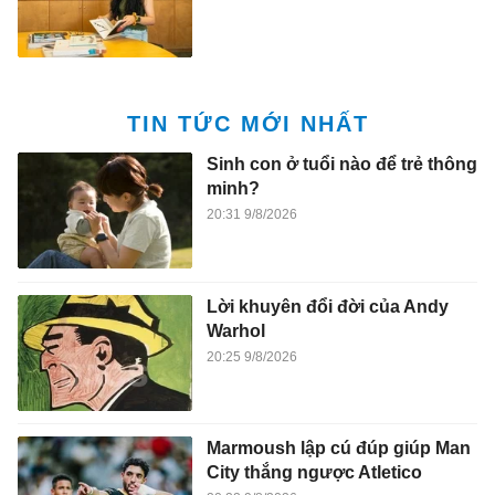
TIN TỨC MỚI NHẤT
Sinh con ở tuổi nào để trẻ thông
minh?
20:31 9/8/2026
Lời khuyên đổi đời của Andy
Warhol
20:25 9/8/2026
Marmoush lập cú đúp giúp Man
City thắng ngược Atletico