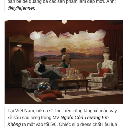
bạn bè để quảng bá các sản phẩm làm đẹp mới. Ảnh:
@kyliejenner.
Tại Việt Nam, nữ ca sĩ Tóc Tiên cũng lăng xê mẫu váy
xẻ sâu sau lưng trong MV
Người Còn Thương Em
Không
ra mắt vào tối 5/6. Chiếc slip dress chất liệu lụa