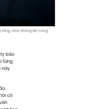
ng tăng, chức không lên trong
 ty bảo
i từng
g này
ảo,
nơi cô
 văn