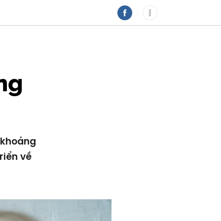
ng
y khoảng
riển về