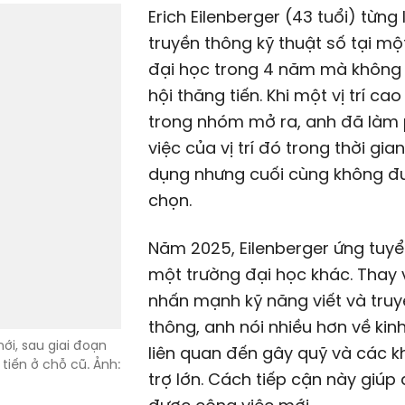
Erich Eilenberger (43 tuổi) từng
truyền thông kỹ thuật số tại mộ
đại học trong 4 năm mà không
hội thăng tiến. Khi một vị trí ca
trong nhóm mở ra, anh đã làm
việc của vị trí đó trong thời gia
dụng nhưng cuối cùng không đ
chọn.
Năm 2025, Eilenberger ứng tuy
một trường đại học khác. Thay v
nhấn mạnh kỹ năng viết và tru
thông, anh nói nhiều hơn về ki
liên quan đến gây quỹ và các k
trợ lớn. Cách tiếp cận này giúp