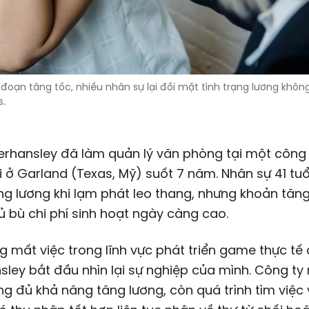
i đoạn tăng tốc, nhiều nhân sự lại đối mặt tình trạng lương khô
s.
erhansley đã làm quản lý văn phòng tại một công
ơi ở Garland (Texas, Mỹ) suốt 7 năm. Nhân sự 41 tuổ
g lương khi lạm phát leo thang, nhưng khoản tăn
 bù chi phí sinh hoạt ngày càng cao.
g mất việc trong lĩnh vực phát triển game thực tế 
ley bắt đầu nhìn lại sự nghiệp của mình. Công ty 
g đủ khả năng tăng lương, còn quá trình tìm việc