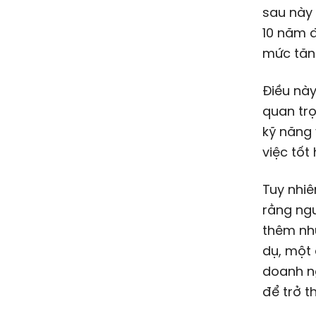
sau này 
10 năm đ
mức tăn
Điều này
quan trọ
kỹ năng
việc tốt 
Tuy nhiê
rằng ng
thêm nhữ
dụ, một 
doanh ng
để trở t