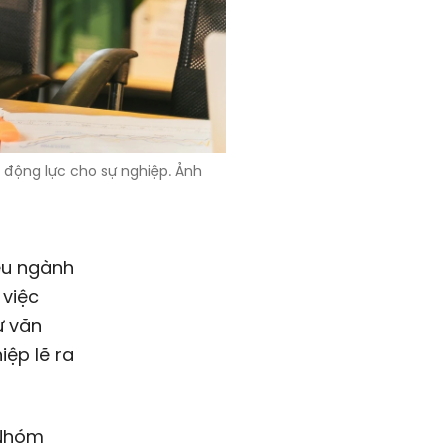
 động lực cho sự nghiệp. Ảnh
iều ngành
 việc
ự văn
ệp lẽ ra
 Nhóm