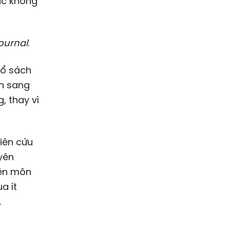
ặc không
ournal
.
sổ sách
ển sang
, thay vì
iên cứu
yên
yên môn
a ít
.