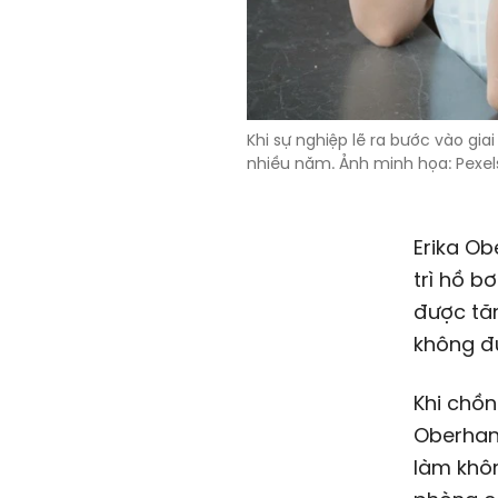
Khi sự nghiệp lẽ ra bước vào gia
nhiều năm. Ảnh minh họa: Pexel
Erika Ob
trì hồ b
được tăn
không đủ
Khi chồn
Oberhans
làm khôn