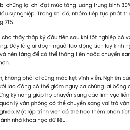
bị chững lại chỉ đạt mức tăng lương trung bình 30
ầu sự nghiệp. Trong khi đó, nhóm tiếp tục phát tri
g 71%.
 cho thấy thập kỷ đầu tiên sau khi tốt nghiệp có va
ng. Đây là giai đoạn người lao động tích lũy kinh 
 và nền tảng để có thể thăng tiến hoặc chuyển s
hơn.
n, không phải ai cũng mắc kẹt vĩnh viễn. Nghiên c
ười lao động có thể giảm nguy cơ chững lại bằng 
ng kỹ năng giúp họ chuyển sang các lĩnh vực liền 
quản lý văn phòng có thể chuyển sang vai trò vậ
hiệp. Một lập trình viên có thể học thêm phân tích
hành nhà khoa học dữ liệu.