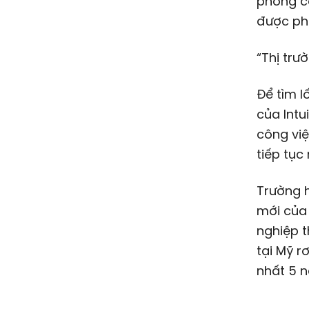
phòng có
được phả
“Thị trư
Để tìm l
của Intu
công việ
tiếp tục 
Trường h
mới của 
nghiệp 
tại Mỹ rơ
nhất 5 