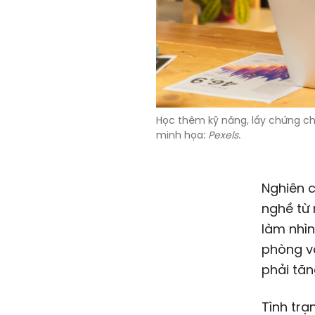
Học thêm kỹ năng, lấy chứng ch
minh họa:
Pexels
.
Nghiên c
nghề từ 
làm nhìn
phòng vẫ
phải tăn
Tình tr