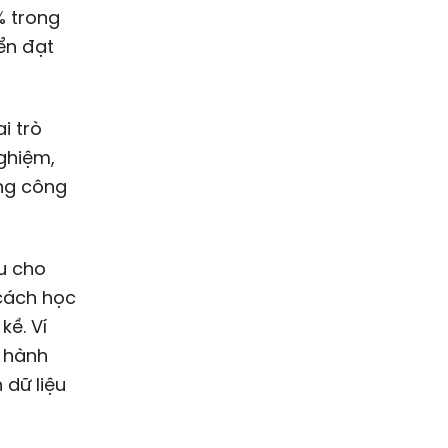
% trong
ển đạt
i trò
nghiệm,
ang công
ứu cho
cách học
kề. Ví
n hành
 dữ liệu