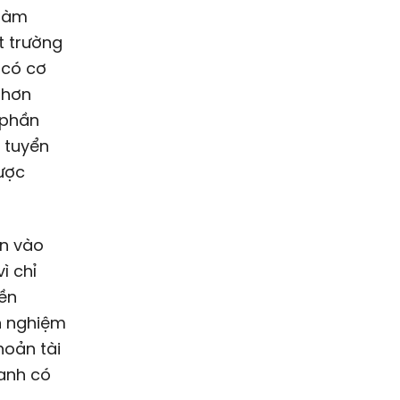
 làm
t trường
 có cơ
o hơn
 phần
n tuyển
ược
ển vào
ì chỉ
yền
nh nghiệm
hoản tài
 anh có