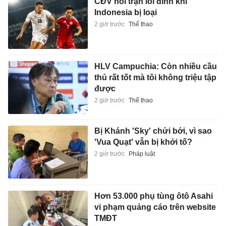
CĐV nổi trận lôi đình khi
Indonesia bị loại
2 giờ trước
Thể thao
HLV Campuchia: Còn nhiều cầu
thủ rất tốt mà tôi không triệu tập
được
2 giờ trước
Thể thao
Bị Khánh 'Sky' chửi bới, vì sao
'Vua Quạt' vẫn bị khởi tố?
2 giờ trước
Pháp luật
Hơn 53.000 phụ tùng ôtô Asahi
vi phạm quảng cáo trên website
TMĐT