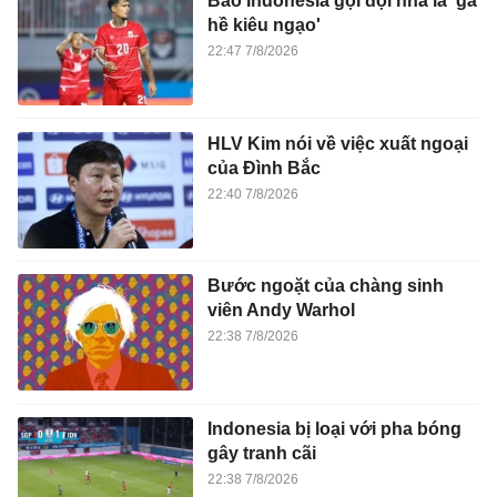
Báo Indonesia gọi đội nhà là 'gã
hề kiêu ngạo'
22:47 7/8/2026
HLV Kim nói về việc xuất ngoại
của Đình Bắc
22:40 7/8/2026
Bước ngoặt của chàng sinh
viên Andy Warhol
22:38 7/8/2026
Indonesia bị loại với pha bóng
gây tranh cãi
22:38 7/8/2026