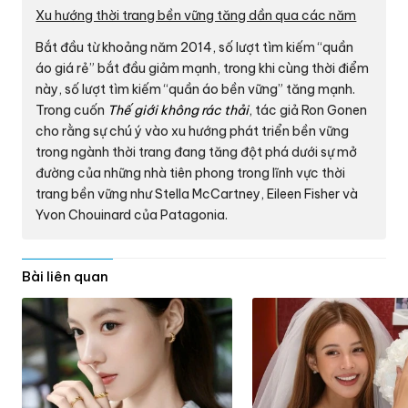
Xu hướng thời trang bền vững tăng dần qua các năm
Bắt đầu từ khoảng năm 2014, số lượt tìm kiếm “quần
áo giá rẻ” bắt đầu giảm mạnh, trong khi cùng thời điểm
này, số lượt tìm kiếm “quần áo bền vững” tăng mạnh.
Trong cuốn
Thế giới không rác thải
, tác giả Ron Gonen
cho rằng sự chú ý vào xu hướng phát triển bền vững
trong ngành thời trang đang tăng đột phá dưới sự mở
đường của những nhà tiên phong trong lĩnh vực thời
trang bền vững như Stella McCartney, Eileen Fisher và
Yvon Chouinard của Patagonia.
Bài liên quan