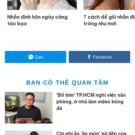
Nhẫn đính hôn ngày càng
7 cách để giữ nhẫn đ
táo bạo
trông như mới
Zalo
Facebook
BẠN CÓ THỂ QUAN TÂM
'Bố bỉm' TP.HCM nghỉ việc văn
phòng, ở nhà làm video bóng
đá
Chi phí ẩn 'ăn mòn' túi tiền của