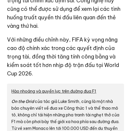
trọng tài chính xác định sai. Công nghệ này
cũng có thể được sử dụng để xem lại các tình
huống truất quyền thi đấu liên quan đến thẻ
vàng thứ hai.
Với những điều chỉnh này, FIFA kỳ vọng nâng
cao độ chính xác trong các quyết định của
trọng tài, đồng thời tăng tính công bằng và
kiểm soát tốt hơn nhịp độ trận đấu tại World
Cup 2026.
Hào nhoáng và quyền lực trên đường đua F1
On the Grid
của tác giả Luke Smith, cũng là một nhà
báo chuyên viết về đua xe Công thức 1 và thể thao mô
tô, không chỉ tái hiện những pha tranh tài nghẹt thở của
F1 mà còn phơi bày thế giới xa hoa phía sau đường đua.
Từ vé xem Monaco lên tới
100.000 USD
đến du thuyền