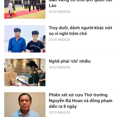
Lào
20:59 9/8/2026
Truy đuổi, đánh người khác nứt
sọ vì nghi trộm chó
20:56 9/8/2026
Nghề phải 'chi' nhiều
20:53 9/8/2026
Phiên xét xử cựu Thứ trưởng
Nguyễn Bá Hoan và đồng phạm
diễn ra 9 ngày
20:53 9/8/2026