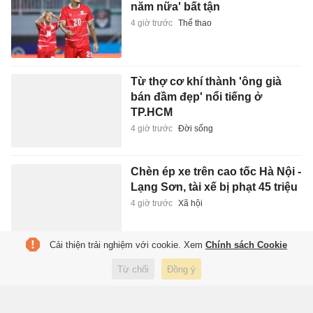
năm nữa' bất tận
4 giờ trước
Thể thao
Từ thợ cơ khí thành 'ông già
bán đầm đẹp' nổi tiếng ở
TP.HCM
4 giờ trước
Đời sống
Chèn ép xe trên cao tốc Hà Nội -
Lạng Sơn, tài xế bị phạt 45 triệu
4 giờ trước
Xã hội
Cải thiện trải nghiệm với cookie. Xem
Chính sách Cookie
Trưng bày sách, báo, ảnh khắc
Từ chối
Đồng ý
họa chân dung chiến sĩ Công
an Thủ đô
5 giờ trước
Xuất bản