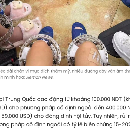
kéo dài chân vì mục đích thẩm mỹ, nhiều đường dây vẫn âm t
nh minh họa:
Jieman News
.
tại Trung Quốc dao động từ khoảng 100.000 NDT (
SD
) cho phương pháp cố định ngoài đến 400.000 
g
59.000 USD
) cho đóng đinh nội tủy. Tuy nhiên, rủi
ơng pháp cố định ngoài có tỷ lệ biến chứng 15-20