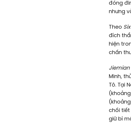
đóng đin
nhưng vẫ
Theo
Si
đích th
hiện tro
chấn thư
Jiemian
Minh, th
Tô. Tại 
(khoản
(khoản
chối tiế
giữ bí mậ