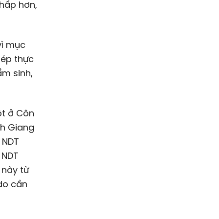
thấp hơn,
vì mục
hép thực
ẩm sinh,
ột ở Côn
nh Giang
0 NDT
 NDT
 này từ
 do cần