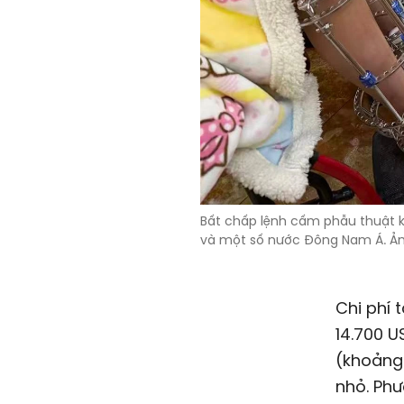
Bất chấp lệnh cấm phẫu thuật 
và một số nước Đông Nam Á. Ả
Chi phí 
14.700 U
(khoản
nhỏ. Phư