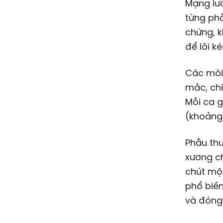
Mạng lướ
từng phẫ
chứng, k
để lôi k
Các môi 
mắc, chi
Mỗi ca g
(khoảng 
Phẫu thu
xương ch
chút một
phổ biến
và đóng 