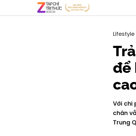
Lifestyle
Trả
để 
ca
Với chi
chân vẫ
Trung Q