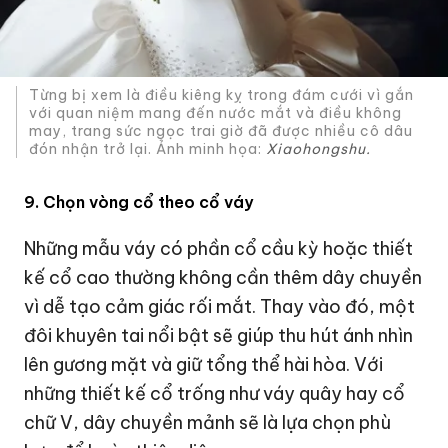
Từng bị xem là điều kiêng kỵ trong đám cưới vì gắn
với quan niệm mang đến nước mắt và điều không
may, trang sức ngọc trai giờ đã được nhiều cô dâu
đón nhận trở lại. Ảnh minh họa:
Xiaohongshu.
9. Chọn vòng cổ theo cổ váy
Những mẫu váy có phần cổ cầu kỳ hoặc thiết
kế cổ cao thường không cần thêm dây chuyền
vì dễ tạo cảm giác rối mắt. Thay vào đó, một
đôi khuyên tai nổi bật sẽ giúp thu hút ánh nhìn
lên gương mặt và giữ tổng thể hài hòa. Với
những thiết kế cổ trống như váy quây hay cổ
chữ V, dây chuyền mảnh sẽ là lựa chọn phù