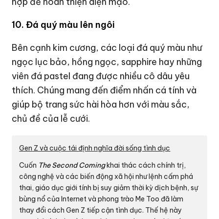
hợp để hoàn thiện diện mạo.
10. Đá quý màu lên ngôi
Bên cạnh kim cương, các loại đá quý màu như
ngọc lục bảo, hồng ngọc, sapphire hay những
viên đá pastel đang được nhiều cô dâu yêu
thích. Chúng mang đến điểm nhấn cá tính và
giúp bộ trang sức hài hòa hơn với màu sắc,
chủ đề của lễ cưới.
Gen Z và cuộc tái định nghĩa đời sống tình dục
Cuốn
The Second Coming
khai thác cách chính trị,
công nghệ và các biến động xã hội như lệnh cấm phá
thai, giáo dục giới tính bị suy giảm thời kỳ dịch bệnh, sự
bùng nổ của Internet và phong trào Me Too đã làm
thay đổi cách Gen Z tiếp cận tình dục. Thế hệ này