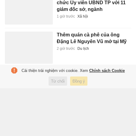
chức Ủy viên UBND TP với 11
giám đốc sở, ngành
1 giờ trước
Xã hội
Thêm quán cà phê của ông
Đặng Lê Nguyên Vũ mở tại Mỹ
2 giờ trước
Du lịch
Cải thiện trải nghiệm với cookie. Xem
Chính sách Cookie
Tuyển Indonesia và lời hẹn 'hai
năm nữa' bất tận
Từ chối
Đồng ý
2 giờ trước
Thể thao
Từ thợ cơ khí thành 'ông già
bán đầm đẹp' nổi tiếng ở
TP.HCM
2 giờ trước
Đời sống