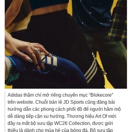
Adidas thậm chí mở riêng chuyên mục “Blokecore”
trên website. Chuỗi bán lẻ JD Sports cũng đăng bài
hướng dẫn các phong cách phối đồ để người hâm mộ
dễ dàng tiếp cận xu hướng. Thương hiệu Art Of mới
đây ra mắt bộ sưu tập WC26 Collection, được giới
thiệu là dành cho mùa hè của bóng đá. Bộ sưu tập