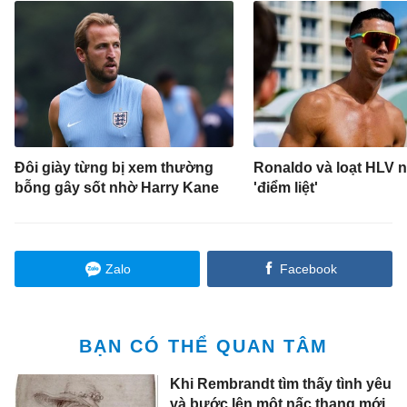
Đôi giày từng bị xem thường
Ronaldo và loạt HLV 
bỗng gây sốt nhờ Harry Kane
'điểm liệt'
Zalo
Facebook
BẠN CÓ THỂ QUAN TÂM
Khi Rembrandt tìm thấy tình yêu
và bước lên một nấc thang mới