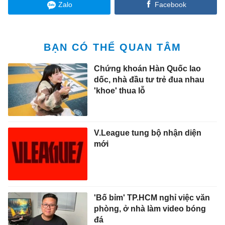
Zalo
Facebook
BẠN CÓ THỂ QUAN TÂM
Chứng khoán Hàn Quốc lao
dốc, nhà đầu tư trẻ đua nhau
'khoe' thua lỗ
V.League tung bộ nhận diện
mới
'Bố bỉm' TP.HCM nghỉ việc văn
phòng, ở nhà làm video bóng
đá