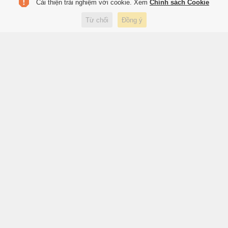
Cải thiện trải nghiệm với cookie. Xem
Chính sách Cookie
'Nhà xuất bản làm đúng quy
Từ chối
Đồng ý
trình chặt chẽ thì không cần lo
lắng'
3 giờ trước
Xuất bản
'I Am Zlatan': Khi ngạo nghễ trở
thành sức mạnh
3 giờ trước
Thể thao
Từ ngày 13/8, TP.HCM cấm ôtô
một chiều trên đường Cách
Mạng Tháng Tám
3 giờ trước
Xã hội
Phó thủ tướng yêu cầu Bộ
GD&ĐT rà soát học phí