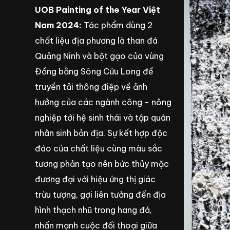
UOB Painting of the Year Việt
Nam 2024:
Tác phẩm dùng 2
chất liệu địa phương là than đá
Quảng Ninh và bột gạo của vùng
Đồng bằng Sông Cửu Long để
truyền tải thông điệp về ảnh
hưởng của các ngành công - nông
nghiệp tới hệ sinh thái và tập quán
nhân sinh bản địa. Sự kết hợp độc
đáo của chất liệu cùng màu sắc
tương phản tạo nên bức thủy mặc
đương đại với hiệu ứng thị giác
trừu tượng, gợi liên tưởng đến địa
hình thạch nhũ trong hang đá,
nhấn mạnh cuộc đối thoại giữa