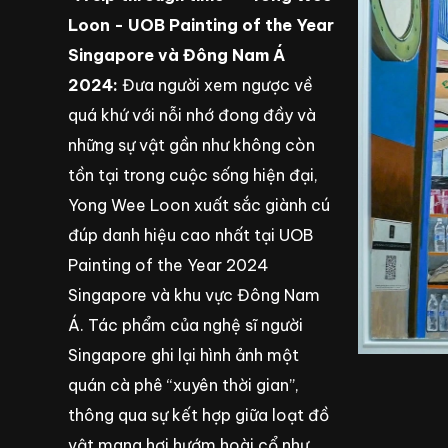
Loon - UOB Painting of the Year
Singapore và Đông Nam Á
2024:
Đưa người xem ngược về
quá khứ với nỗi nhớ đong đầy và
những sự vật gần như không còn
tồn tại trong cuộc sống hiện đại,
Yong Wee Loon xuất sắc giành cú
đúp danh hiệu cao nhất tại UOB
Painting of the Year 2024
Singapore và khu vực Đông Nam
Á. Tác phẩm của nghệ sĩ người
Singapore ghi lại hình ảnh một
quán cà phê “xuyên thời gian”,
thông qua sự kết hợp giữa loạt đồ
vật mang hơi hướm hoài cổ như