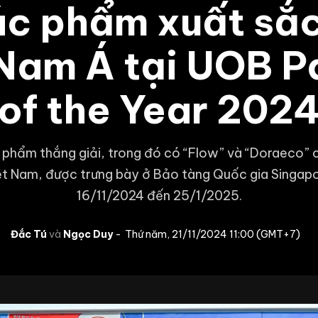
ác phẩm xuất sắ
Nam Á tại UOB Pa
of the Year 202
 phẩm thắng giải, trong đó có “Flow” và “Doraeco” 
iệt Nam, được trưng bày ở Bảo tàng Quốc gia Singapo
16/11/2024 đến 25/1/2025.
Đắc Tú
Ngọc Duy
Thứ năm, 21/11/2024 11:00 (GMT+7)