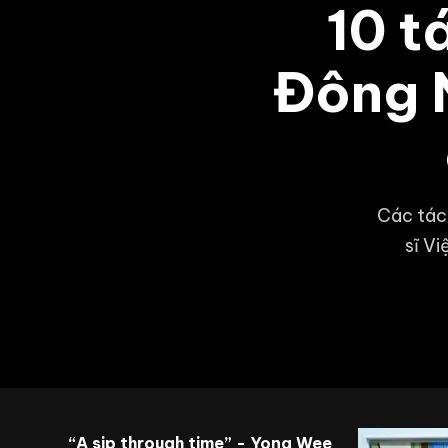
10 t
Đông 
Các tác
sĩ V
“A sip through time” - Yong Wee