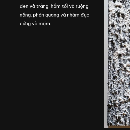
đen và trắng, hầm tối và ruộng
nắng, phản quang và nhám đục,
cứng và mềm.