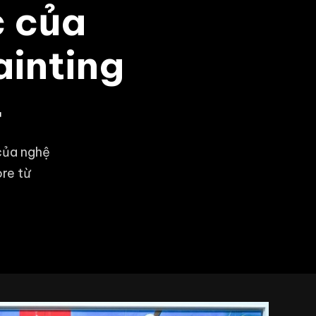
c của
inting
4
của nghệ
re từ